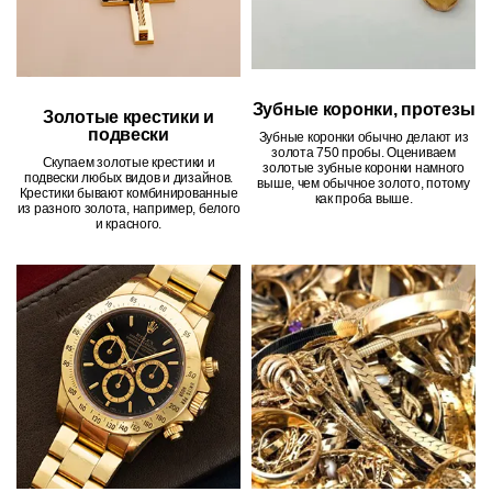
Зубные коронки, протезы
Золотые крестики и
подвески
Зубные коронки обычно делают из
золота 750 пробы. Оцениваем
Скупаем золотые крестики и
золотые зубные коронки намного
подвески любых видов и дизайнов.
выше, чем обычное золото, потому
Крестики бывают комбинированные
как проба выше.
из разного золота, например, белого
и красного.