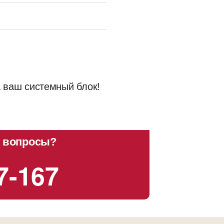
а ваш системный блок!
 вопросы?
7-167