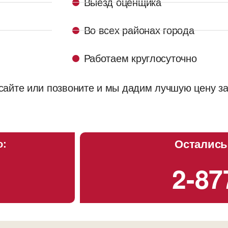
Выезд оценщика
Во всех районах города
Работаем круглосуточно
 сайте или позвоните и мы дадим лучшую цену з
Остались
о:
2-87